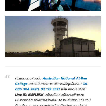
ตัวแทนของสถาบัน
Australian National Airline
College
อย่างเป็นทางการ บริการฟรีทุกขั้นตอน
Tel.
086 304 2420, 02 129 3527
หรือ
แอดไลน์ได้ที่
Line ID: @EFLBKK
สมัครเรียน สมัครหอพักของ
มหาวิทยาลัย จองตั๋วเครื่องบิน รถรับ-ส่งสนามบิน รวม
ถึงเตรียมเอกสาร กรอกใบสมัคร On-line และทำการ