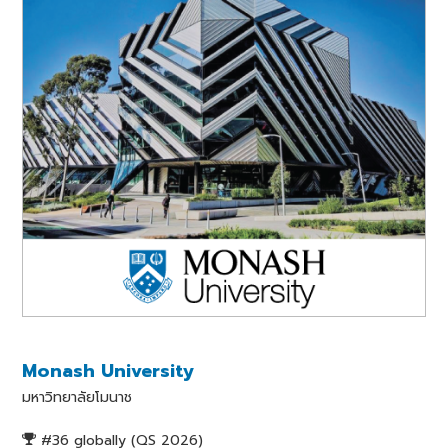
Monash University
มหาวิทยาลัยโมนาช
#36 globally (QS 2026)