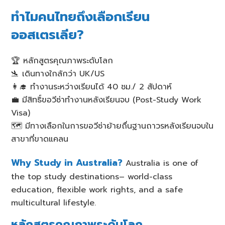
ทำไมคนไทยถึงเลือกเรียน
ออสเตรเลีย?
🏆 หลักสูตรคุณภาพระดับโลก
🛬 เดินทางใกล้กว่า UK/US
👩‍🎓 ทำงานระหว่างเรียนได้ 40 ชม./ 2 สัปดาห์
💼 มีสิทธิ์ขอวีซ่าทำงานหลังเรียนจบ (Post-Study Work
Visa)
🗺 มีทางเลือกในการขอวีซ่าย้ายถื่นฐานถาวรหลังเรียนจบใน
สาขาที่ขาดแคลน
Why Study in Australia?
Australia is one of
the top study destinations– world-class
education, flexible work rights, and a safe
multicultural lifestyle.
หลักสูตรคุณภาพระดับโลก