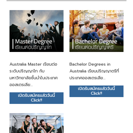
Australia Master เรียนต่อ
Bachelor Degrees in
ระดับปริญญาโท กับ
Australia เรียนปริญญาตรีที่
มหาวิทยาลัยชั้นนำในประเทศ
ประเทศออสเตรเลีย…
ออสเตรเลีย…
เปิดรับสมัครแล้ววันนี้
Click!!
เปิดรับสมัครแล้ววันนี้
Click!!