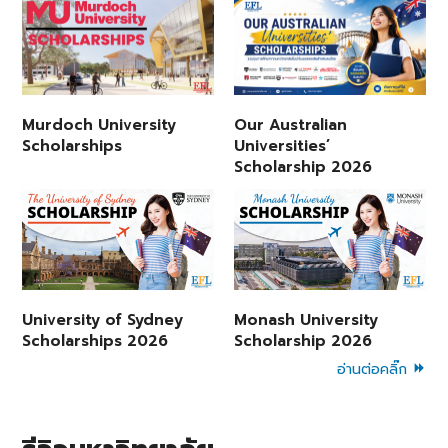
Murdoch University
Our Australian
Scholarships
Universities’
Scholarship 2026
University of Sydney
Monash University
Scholarships 2026
Scholarship 2026
อ่านต่อคลิ๊ก