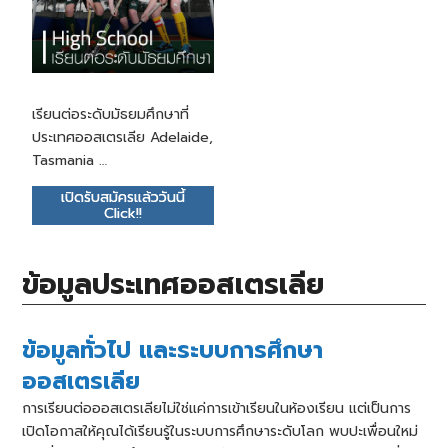
เรียนต่อระดับมัธยมศึกษาที่
ประเทศออสเตรเลีย Adelaide,
Tasmania …
เปิดรับสมัครแล้ววันนี้
Click!!
ข้อมูลประเทศออสเตรเลีย
ข้อมูลทั่วไป และระบบการศึกษา
ออสเตรเลีย
การเรียนต่อออสเตรเลียไม่ใช่แค่การเข้าเรียนในห้องเรียน แต่เป็นการ
เปิดโอกาสให้คุณได้เรียนรู้ในระบบการศึกษาระดับโลก พบปะเพื่อนใหม่