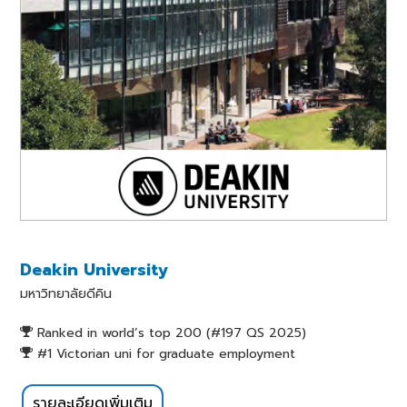
Deakin University
มหาวิทยาลัยดีคิน
Ranked in world’s top 200 (#197 QS 2025)
#1 Victorian uni for graduate employment
รายละเอียดเพิ่มเติม