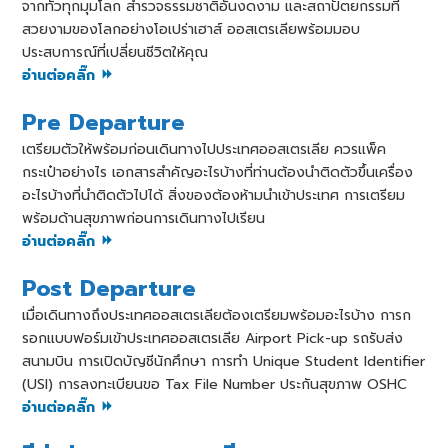
จากทั่วทุกมุมโลก สำรวจธรรมชาติอันงดงาม และสถาปัตยกรรมที่
สวยงามของโลกอย่างโอเปร่าเฮาส์ ออสเตรเลียพร้อมมอบ
ประสบการณ์ที่เปลี่ยนชีวิตให้คุณ
อ่านต่อคลิ๊ก
Pre Departure
เตรียมตัวให้พร้อมก่อนเดินทางไปประเทศออสเตรเลีย ควรแพ็ค
กระเป๋าอย่างไร เอกสารสําคัญอะไรบ้างที่ท่านต้องนําติดตัวขึ้นเครื่อง
อะไรบ้างที่นำติดตัวไปได้ สิ่งของต้องห้ามนำเข้าประเทศ การเตรียม
พร้อมด้านสุขภาพก่อนการเดินทางไปเรียน
อ่านต่อคลิ๊ก
Post Departure
เมื่อเดินทางถึงประเทศออสเตรเลียต้องเตรียมพร้อมอะไรบ้าง การก
รอกแบบฟอร์มเข้าประเทศออสเตรเลีย Airport Pick-up รถรับส่ง
สนามบิน การเปิดบัญชีนักศึกษา การทำ Unique Student Identifier
(USI) การลงทะเบียนขอ Tax File Number ประกันสุขภาพ OSHC
อ่านต่อคลิ๊ก