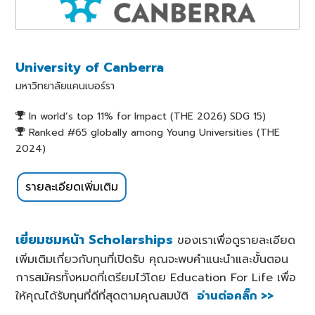
University of Canberra
มหาวิทยาลัยแคนเบอร์รา
In world’s top 11% for Impact (THE 2026) SDG 15)
Ranked #65 globally among Young Universities (THE
2024)
รายละเอียดเพิ่มเติม
เยี่ยมชมหน้า Scholarships
ของเราเพื่อดูรายละเอียด
เพิ่มเติมเกี่ยวกับทุนที่เปิดรับ คุณจะพบคำแนะนำและขั้นตอน
การสมัครทั้งหมดที่เตรียมไว้โดย Education For Life เพื่อ
ให้คุณได้รับทุนที่ดีที่สุดตามคุณสมบัติ
อ่านต่อคลิ๊ก >>