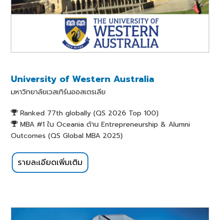
University of Western Australia
มหาวิทยาลัยเวสเทิร์นออสเตรเลีย
Ranked 77th globally (QS 2026 Top 100)
MBA #1 ใน Oceania ด้าน Entrepreneurship & Alumni
Outcomes (QS Global MBA 2025)
รายละเอียดเพิ่มเติม