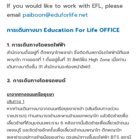
If you would like to work with EFL, please
email
paiboon@eduforlife.net
การเดินทางมา Education For Life OFFICE
1. การเดินทางโดยรถไฟฟ้า
สำนักงานตั้งอยู่ที่ ตึกพญาไทพลาซ่า ซึ่งติดกับสถานีรถไฟฟ้าบีทีเอส
พญาไท ทางออกที่ 1 ตั้งอยู่ชั้นที่ 31 ลิฟต์ฝั่ง High Zone เมื่อท่าน
เดินทางมาถึงชั้น 31 สำนักงานจะห้องหน้าลิฟต์
2. การเดินทางโดยรถยนต์
มาจากทางถนนศรีอยุธยา
เส้นทาง 1
หากท่านเดินทางมาจากถนนศรีอยุธยาขาเข้า (เส้นเรียบทางด่วน
ราชปรารภ) ท่านสามารถข้ามสะพานข้ามแยกพญาไท แล้วชิดซ้ายเพื่อ
เลี้ยวซ้ายที่หัวมุมถนนพระราม 6 หลังจากนั้นชิดซ้ายเพื่อเลี้ยวเข้าถนน
เพชรบุรี และชิดซ้ายอีกครั้งเพื่อเลี้ยวเข้าถนนพญาไท ตึกพญาไท
พลาซ่าจะอยู่ทางซ้ายมือของท่าน ตรงหน้าทางขึ้นรถไฟฟ้า BTS สถานี