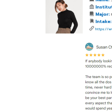
S
Institu
Major:
M
Intake:
https://w