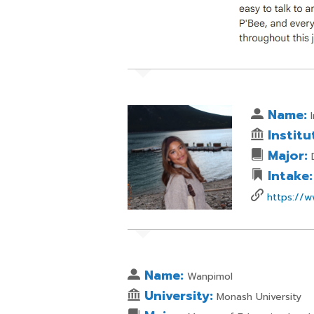
Name:
I
Institu
Major:
D
Intake:
https://w
Name:
Wanpimol
University:
Monash University