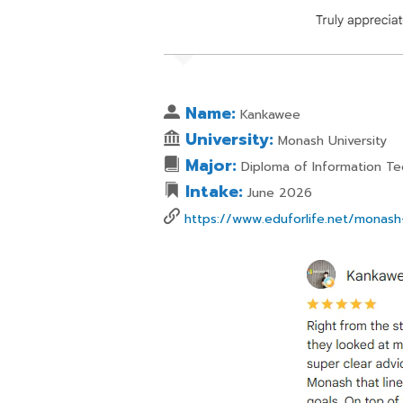
Name:
Kankawee
University:
Monash University
Major:
Diploma of Information T
Intake:
June 2026
https://www.eduforlife.net/monash-