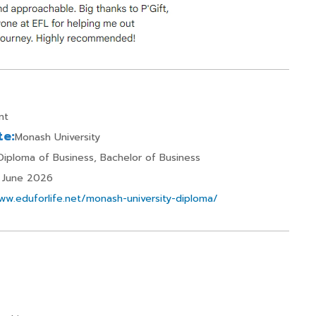
nt
te:
Monash University
iploma of Business, Bachelor of Business
June 2026
ww.eduforlife.net/monash-university-diploma/