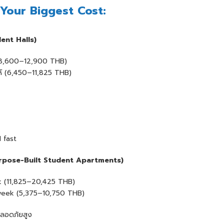
Your Biggest Cost:
nt Halls)
(8,600–12,900 THB)
์ (6,450–11,825 THB)
 fast
rpose-Built Student Apartments)
 (11,825–20,425 THB)
eek (5,375–10,750 THB)
ลอดภัยสูง