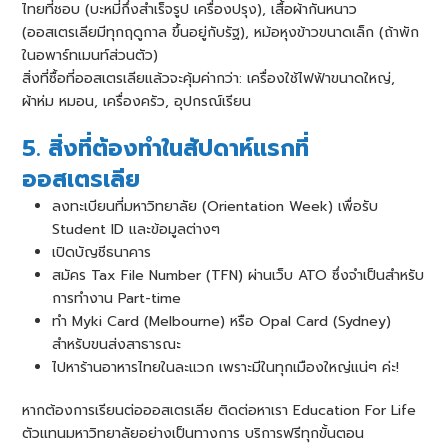
ไทยที่ชอบ (บะหมี่กึ่งสำเร็จรูป เครื่องปรุง), เสื้อผ้ากันหนาว
(ออสเตรเลียมีทุกฤดูกาล ขึ้นอยู่กับรัฐ), หม้อหุงข้าวขนาดเล็ก (ถ้าพัก
ในอพาร์ทเมนท์ส่วนตัว)
สิ่งที่ซื้อที่ออสเตรเลียแล้วจะคุ้มค่ากว่า: เครื่องใช้ไฟฟ้าขนาดใหญ่,
ผ้าห่ม หมอน, เครื่องครัว, อุปกรณ์เรียน
5. สิ่งที่ต้องทำในสัปดาห์แรกที่
ออสเตรเลีย
ลงทะเบียนที่มหาวิทยาลัย (Orientation Week) เพื่อรับ
Student ID และข้อมูลต่างๆ
เปิดบัญชีธนาคาร
สมัคร Tax File Number (TFN) ผ่านเว็บ ATO ซึ่งจำเป็นสำหรับ
การทำงาน Part-time
ทำ Myki Card (Melbourne) หรือ Opal Card (Sydney)
สำหรับขนส่งสาธารณะ
ไปหาร้านอาหารไทยในละแวก เพราะมีในทุกเมืองใหญ่แน่ๆ ค่ะ!
หากต้องการเรียนต่อออสเตรเลีย ติดต่อหาเรา Education For Life
ตัวแทนมหาวิทยาลัยอย่างเป็นทางการ บริการฟรีทุกขั้นตอน