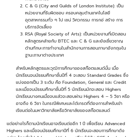
C & G (City and Guilds of London Institute): เป็น
หน่วยงานที่รับผิดชอบ ครอบคลุมด้านเทคโนโลยี
อุตสาหกรรมทั่ว ๆ ไป เชน่ วิศวกรรม การกอ่ สร้าง การ
บริการจัดเลี้ยง
RSA (Royal Society of Arts): เป็นหน่วยงานที่เปิดสอน
หลักสูตรคล้ายกับ BTEC และ C & G และยังเชี่ยวชาญ
ด้านทักษะการทำงานในสำนักงานการสอนภาษาอังกฤษใน
ฐานะภาษาต่างประเทศ
สำหรับหลักสูตรและวุฒิการศึกษาของสก๊อตแลนด์นั้น เมื่อ
นักเรียนจบมัธยมศึกษาชั้นปีที่ 4 จะสอบ Standard Grades ซึ่ง
แบ่งออกเป็น 3 ระดับ คือ Foundation, General และ Credit
และเมื่อจบมัธยมศึกษาชั้นปีที่ 5 นักเรียนมักจะสอบ Highers
นักเรียนบางคนเมื่อจบแล้วจะสอบผ่าน Highers 4 – 5 วิชา หรือ
อาจถึง 6 วิชา ในกรณีพิเศษและได้เกรดที่ต้องการสำหรับเข้า
เรียนต่อในมหาวิทยาลัยหรือวิทยาลัยของสก๊อตแลนด์
แต่อย่างไรก็ตามนักเรียนอาจเรียนต่ออีก 1 ปี เพื่อเรียน Advanced
Highers และเมื่อจบมัธยมศึกษาปีที่ 6 นักเรียนจะสอบการศึกษาดัง