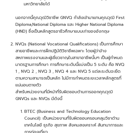
มหาวิทยาลัยได้
นอกจากนี้คุณวุฒิวิชาชีพ GNVQ กำลังเข้ามาแทนคุณวุฒิ First
Diploma,National Diploma และ Higher National Diploma
(HND) ซึ่งเป็นหลักสูตรอาชีวศึกษาแบบเก่าของอังกฤษ
NVQs (National Vocational Qualifications) เป็นการศึกษา
สายอาชีพและการฝึกปฏิบัติวิชาชีพเฉพาะ โดยผู้ว่าจ้าง
สหภาพแรงงานและผู้เชี่ยวชาญในสาขาอาชีพนั้นๆ เป็นผู้กำหนด
มาตรฐานการศึกษา การศึกษาระดับนี้แบ่งเป็น 5 ระดับ คือ NVQ
1 , NVQ 2 , NVQ 3 , NVQ 4 และ NVQ 5 แต่ละระดับจะยึด
ตามความสามารถเป็นหลัก ไม่มีการกำหนดระยะเวลาหลักสูตรที่
แน่นอนตายตัว
สำหรับหน่วยงานที่มีหน้าที่รับผิดชอบด้านการออกคุณวุฒิ
GNVQs และ NVQs มีดังนี้
BTEC (Business and Technology Education
Council): เป็นหน่วยงานที่รับผิดชอบครอบคลุมวิชาด้าน
เทคโนโลยี ธุรกิจ สุขภาพ สังคมสงเคราะห์ สันทนาการและ
การท่องเที่ยว