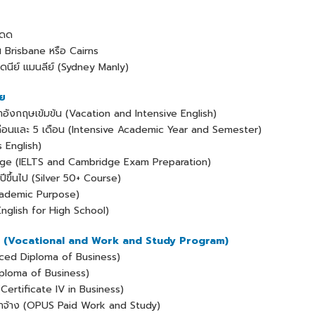
แดด
 Brisbane หรือ Cairns
ิดนีย์ แมนลีย์ (Sydney Manly)
ีย
อังกฤษเข้มข้น (Vacation and Intensive English)
ดือนและ 5 เดือน (Intensive Academic Year and Semester)
 English)
dge (IELTS and Cambridge Exam Preparation)
ปีขึ้นไป (Silver 50+ Course)
Academic Purpose)
nglish for High School)
งาน (Vocational and Work and Study Program)
nced Diploma of Business)
Diploma of Business)
(Certificate IV in Business)
่าจ้าง (OPUS Paid Work and Study)