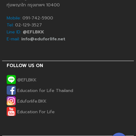
ทุ่งพญาไท กรุงเทพฯ 10400
Mobile:
091-742-5900
Tel:
02-129-3527
Line ID:
@EFLBKK
E-mail:
info@eduforlife.net
FOLLOW US ON
@EFLBKK
Education for Life Thailand
Phone
Eduforlife.BKK
Education For Life
Line