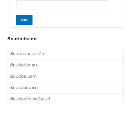
$9,750.00
39
$250
$10,000.00
40
$250
weeks
4,800
$10,000.00
40
$250
Certificate lV in EAL (Further Study)
24 tuition
$
weeks
4,800
ค่าใช้จ่ายอื่นๆ
เรียนต่อประเทศ
ค่าใช้จ่ายอื่นๆ
ราคา
หมายเหตุ
Enrolment
$200
$50 non
เรียนต่อออสเตรเลีย
student visa
เรียนต่ออังกฤษ
Equipment for Hospitality
$350 (only
Commercial Cookery
applies for Cert
เรียนต่ออเมริกา
lll)
Ingredients for Hospitality
$450 (only
เรียนต่อแคนาดา
Commercial Cookery
applies for Cert
lll)
เรียนต่อสวิตเซอร์แลนด์
Placement
$220 (over 18)
$280 (under 18)
Homestay
$300 – $335 per
2 meals M-F
week
Airport Pickup
$180