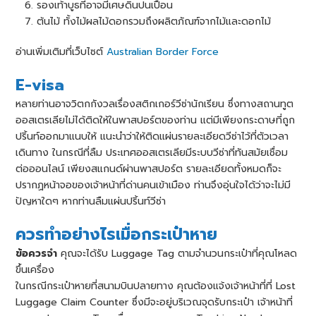
รองเท้าบูธที่อาจมีเศษดินปนเปื้อน
ต้นไม้ ทั้งไม้ผลไม้ดอกรวมถึงผลิตภัณฑ์จากไม้และดอกไม้
อ่านเพิ่มเติมที่เว็บไซต์
Australian Border Force
E-visa
หลายท่านอาจวิตกกังวลเรื่องสติกเกอร์วีซ่านักเรียน ซึ่งทางสถานทูต
ออสเตรเลียไม่ได้ติดให้ในพาสปอร์ตของท่าน แต่มีเพียงกระดาษที่ถูก
ปริ้นท์ออกมาแนบให้ แนะนําว่าให้ติดแผ่นรายละเอียดวีซ่าไว้ที่ตัวเวลา
เดินทาง ในกรณีที่ลืม ประเทศออสเตรเลียมีระบบวีซ่าที่ทันสมัยเชื่อม
ต่อออนไลน์ เพียงสแกนด์ผ่านพาสปอร์ต รายละเอียดทั้งหมดก็จะ
ปรากฏหน้าจอของเจ้าหน้าที่ด่านคนเข้าเมือง ท่านจึงอุ่นใจได้ว่าจะไม่มี
ปัญหาใดๆ หากท่านลืมแผ่นปริ้นท์วีซ่า
ควรทำอย่างไรเมื่อกระเป๋าหาย
ข้อควรจํา
คุณจะได้รับ Luggage Tag ตามจํานวนกระเป๋าที่คุณโหลด
ขึ้นเครื่อง
ในกรณีกระเป๋าหายที่สนามบินปลายทาง คุณต้องแจ้งเจ้าหน้าที่ที่ Lost
Luggage Claim Counter ซึ่งมีจะอยู่บริเวณจุดรับกระเป๋า เจ้าหน้าที่