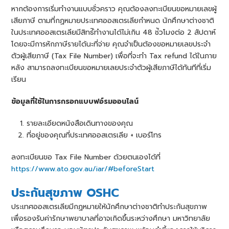
หากต้องการเริ่มทํางานแบบชั่วคราว คุณต้องลงทะเบียนขอหมายเลขผู้
เสียภาษี ตามที่กฏหมายประเทศออสเตรเลียกําหนด นักศึกษาต่างชาติ
ในประเทศออสเตรเลียมีสิทธ์ิทํางานได้ไม่เกิน 48 ช่ัวโมงต่อ 2 สัปดาห์
โดยจะมีการหักภาษีรายได้นะที่จ่าย คุณจําเป็นต้องขอหมายเลขประจํา
ตัวผู้เสียภาษี (Tax File Number) เพื่อที่จะทํา Tax refund ได้ในภาย
หลัง สามารถลงทะเบียนขอหมายเลยประจําตัวผู้เสียภาษีได้ทันทีที่เริ่ม
เรียน
ข้อมูลที่ใช้ในการกรอกแบบฟอ์รมออนไลน์
รายละเอียดหนังสือเดินทางของคุณ
ที่อยู่ของคุณที่ประเทศออสเตรเลีย + เบอร์โทร
ลงทะเบียนขอ Tax File Number ด้วยตนเองได้ที่
https://www.ato.gov.au/iar/#beforeStart
ประกันสุขภาพ OSHC
ประเทศออสเตรเลียมีกฏหมายให้นักศึกษาต่างชาติทําประกันสุขภาพ
เพื่อรองรับค่ารักษาพยาบาลที่อาจเกิดขึ้นระหว่างศึกษา มหาวิทยาลัย