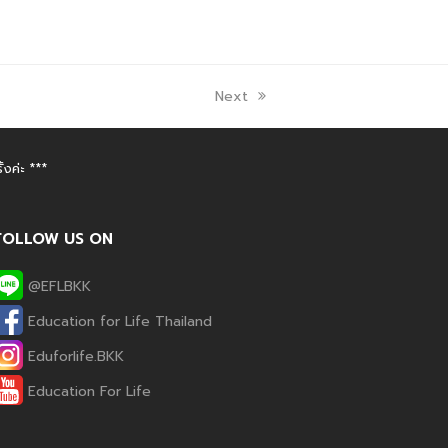
Next
งค่ะ ***
FOLLOW US ON
@EFLBKK
Education for Life Thailand
Eduforlife.BKK
Phone
Education For Life
Line