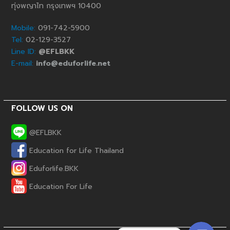
ทุ่งพญาไท กรุงเทพฯ 10400
Mobile:
091-742-5900
Tel:
02-129-3527
Line ID:
@EFLBKK
E-mail:
info@eduforlife.net
FOLLOW US ON
@EFLBKK
Education for Life Thailand
Phone
Eduforlife.BKK
Education For Life
Line