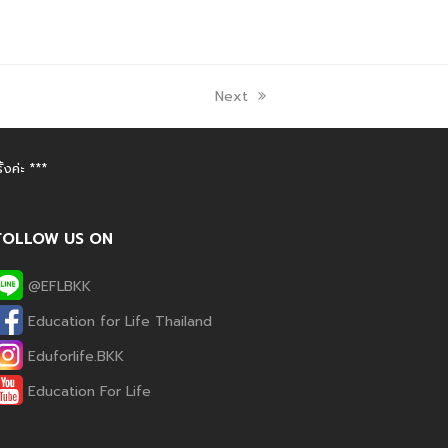
Next
งค่ะ ***
FOLLOW US ON
@EFLBKK
Education for Life Thailand
Eduforlife.BKK
Phone
Education For Life
Line