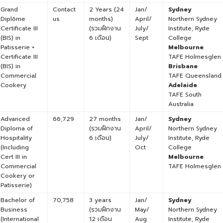
Grand
Contact
2 Years (24
Jan/
Sydney
Diplôme
us
months)
April/
Northern Sydney
Certificate III
(รวมฝึกงาน
July/
Institute, Ryde
(BIS) in
6 เดือน)
Sept
College
Patisserie +
Melbourne
Certificate III
TAFE Holmesglen
(BIS) in
Brisbane
Commercial
TAFE Queensland
Cookery
Adelaide
TAFE South
Australia
Advanced
66,729
27 months
Jan/
Sydney
Diploma of
(รวมฝึกงาน
April/
Northern Sydney
Hospitality
6 เดือน)
July/
Institute, Ryde
(Including
Oct
College
Cert III in
Melbourne
Commercial
TAFE Holmesglen
Cookery or
Patisserie)
Bachelor of
70,758
3 years
Jan/
Sydney
Business
(รวมฝึกงาน
May/
Northern Sydney
(International
12 เดือน
Aug
Institute, Ryde