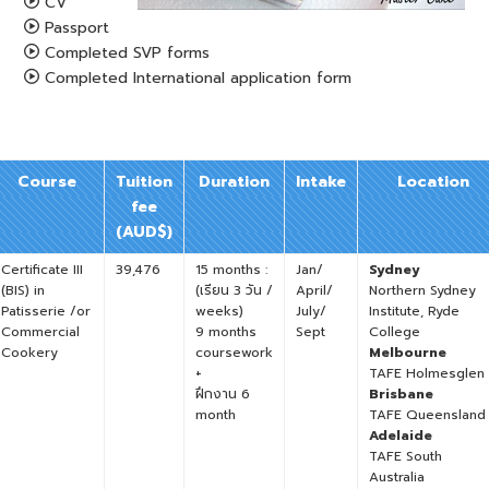
CV
Passport
Completed SVP forms
Completed International application form
Course
Tuition
Duration
Intake
Location
fee
(AUD$)
Certificate III
39,476
15 months :
Jan/
Sydney
(BIS) in
(เรียน 3 วัน /
April/
Northern Sydney
Patisserie /or
weeks)
July/
Institute, Ryde
Commercial
9 months
Sept
College
Cookery
coursework
Melbourne
+
TAFE Holmesglen
ฝึกงาน 6
Brisbane
month
TAFE Queensland
Adelaide
TAFE South
Australia