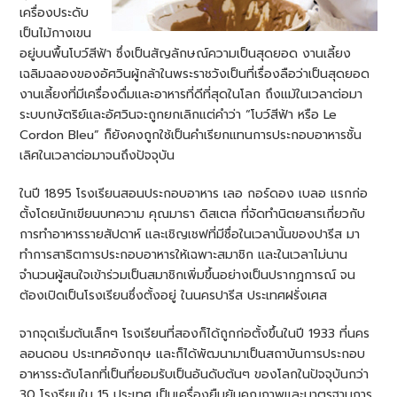
เครื่องประดับ
เป็นไม้กางเขน
อยู่บนพื้นโบว์สีฟ้า ซึ่งเป็นสัญลักษณ์ความเป็นสุดยอด งานเลี้ยง
เฉลิมฉลองของอัศวินผู้กล้าในพระราชวังเป็นที่เรื่องลือว่าเป็นสุดยอด
งานเลี้ยงที่มีเครื่องดื่มและอาหารที่ดีที่สุดในโลก ถึงแม้ในเวลาต่อมา
ระบบกษัตริย์และอัศวินจะถูกยกเลิกแต่คำว่า “โบว์สีฟ้า หรือ Le
Cordon Bleu” ก็ยังคงถูกใช้เป็นคำเรียกแทนการประกอบอาหารชั้น
เลิศในเวลาต่อมาจนถึงปัจจุบัน
ในปี 1895 โรงเรียนสอนประกอบอาหาร เลอ กอร์ดอง เบลอ แรกก่อ
ตั้งโดยนักเขียนบทความ คุณมาธา ดิสเตล ที่จัดทำนิตยสารเกี่ยวกับ
การทำอาหารรายสัปดาห์ และเชิญเชฟที่มีชื่อในเวลานั้นของปารีส มา
ทำการสาธิตการประกอบอาหารให้เฉพาะสมาชิก และในเวลาไม่นาน
จำนวนผู้สนใจเข้าร่วมเป็นสมาชิกเพิ่มขึ้นอย่างเป็นปรากฏการณ์ จน
ต้องเปิดเป็นโรงเรียนซึ่งตั้งอยู่ ในนครปารีส ประเทศฝรั่งเศส
จากจุดเริ่มต้นเล็กๆ โรงเรียนที่สองก็ได้ถูกก่อตั้งขึ้นในปี 1933 ที่นคร
ลอนดอน ประเทศอังกฤษ และก็ได้พัฒนามาเป็นสถาบันการประกอบ
อาหารระดับโลกที่เป็นที่ยอมรับเป็นอันดับต้นๆ ของโลกในปัจจุบันกว่า
30 โรงรียนใน 15 ประเทศ เป็นเครื่องยืนยันคุณภาพและมาตรฐานการ