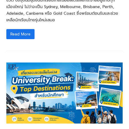
ชีวิต ปัจจุบันมีชุมชนนักเรียนไทยในออสเตรเลียกระจายอยู่แทบทุก
เมืองใหญ่ ไม่ว่าจะเป็น Sydney, Melbourne, Brisbane, Perth,
Adelaide, Canberra หรือ Gold Coast ซึ่งพร้อมต้อนรับและช่วย
เหลือนักเรียนไทยรุ่นใหม่เสมอ
Read More