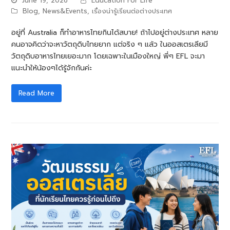
June 19, 2026
Education For Life
Blog
,
News&Events
,
เรื่องน่ารู้เรียนต่อต่างประเทศ
อยู่ที่ Australia ก็ทำอาหารไทยกินได้สบาย! ถ้าไปอยู่ต่างประเทศ หลาย
คนอาจคิดว่าจะหาวัตถุดิบไทยยาก แต่จริง ๆ แล้ว ในออสเตรเลียมี
วัตถุดิบอาหารไทยเยอะมาก โดยเฉพาะในเมืองใหญ่ พี่ๆ EFL จะมา
แนะนำให้น้องๆได้รู้จักกันค่ะ
Read More