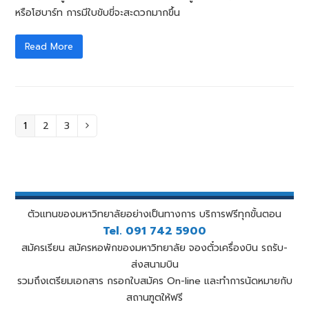
หรือโฮบาร์ท การมีใบขับขี่จะสะดวกมากขึ้น
Read More
1
2
3
ตัวแทนของมหาวิทยาลัยอย่างเป็นทางการ บริการฟรีทุกขั้นตอน
Tel. 091 742 5900
สมัครเรียน สมัครหอพักของมหาวิทยาลัย จองตั๋วเครื่องบิน รถรับ-
ส่งสนามบิน
รวมถึงเตรียมเอกสาร กรอกใบสมัคร On-line และทำการนัดหมายกับ
สถานฑูตให้ฟรี