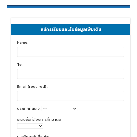
สมัครเรียนและรับข้อมูลเพิ่มเติม
Name:
Tel:
Email (required) :
ประเทศที่สนใจ:
ระดับชั้นที่ต้องการศึกษาต่อ