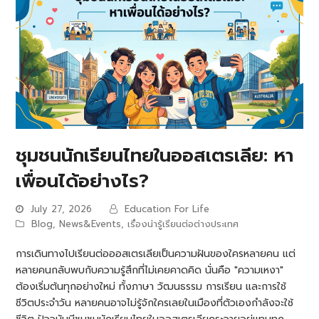
ชุมชนนักเรียนไทยในออสเตรเลีย: หา
เพื่อนได้อย่างไร?
July 27, 2026
Education For Life
Blog
,
News&Events
,
เรื่องน่ารู้เรียนต่อต่างประเทศ
การเดินทางไปเรียนต่อออสเตรเลียเป็นความฝันของใครหลายคน แต่
หลายคนกลับพบกับความรู้สึกที่ไม่เคยคาดคิด นั่นคือ "ความเหงา"
ต้องเริ่มต้นทุกอย่างใหม่ ทั้งภาษา วัฒนธรรม การเรียน และการใช้
ชีวิตประจำวัน หลายคนอาจไม่รู้จักใครเลยในเมืองที่ตัวเองกำลังจะใช้