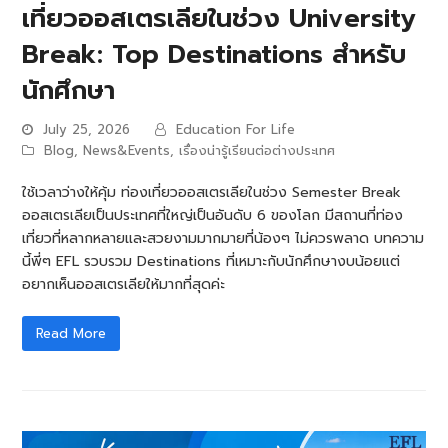
เที่ยวออสเตรเลียในช่วง University
Break: Top Destinations สำหรับ
นักศึกษา
July 25, 2026
Education For Life
Blog
,
News&Events
,
เรื่องน่ารู้เรียนต่อต่างประเทศ
ใช้เวลาว่างให้คุ้ม ท่องเที่ยวออสเตรเลียในช่วง Semester Break
ออสเตรเลียเป็นประเทศที่ใหญ่เป็นอันดับ 6 ของโลก มีสถานที่ท่อง
เที่ยวที่หลากหลายและสวยงามมากมายที่น้องๆ ไม่ควรพลาด บทความ
นี้พี่ๆ EFL รวบรวม Destinations ที่เหมาะกับนักศึกษางบน้อยแต่
อยากเห็นออสเตรเลียให้มากที่สุดค่ะ
Read More