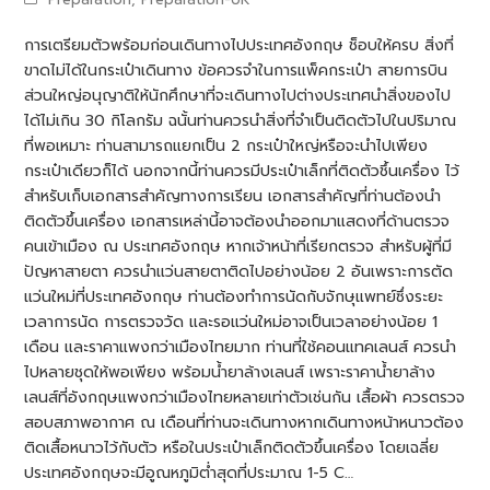
การเตรียมตัวพร้อมก่อนเดินทางไปประเทศอังกฤษ ช็อบให้ครบ สิ่งที่
ขาดไม่ได้ในกระเป๋าเดินทาง ข้อควรจำในการแพ็คกระเป๋า สายการบิน
ส่วนใหญ่อนุญาติให้นักศึกษาที่จะเดินทางไปต่างประเทศนำสิ่งของไป
ได้ไม่เกิน 30 กิโลกรัม ฉนั้นท่านควรนำสิ่งที่จำเป็นติดตัวไปในปริมาณ
ที่พอเหมาะ ท่านสามารถแยกเป็น 2 กระเป๋าใหญ่หรือจะนำไปเพียง
กระเป๋าเดียวก็ได้ นอกจากนี้ท่านควรมีประเป๋าเล็กที่ติดตัวชึ้นเครื่อง ไว้
สำหรับเก็บเอกสารสำคัญทางการเรียน เอกสารสำคัญที่ท่านต้องนำ
ติดตัวขึ้นเครื่อง เอกสารเหล่านี้อาจต้องนำออกมาแสดงที่ด้านตรวจ
คนเข้าเมือง ณ ประเทศอังกฤษ หากเจ้าหน้าที่เรียกตรวจ สำหรับผู้ที่มี
ปัญหาสายตา ควรนำแว่นสายตาติดไปอย่างน้อย 2 อันเพราะการตัด
แว่นใหม่ที่ประเทศอังกฤษ ท่านต้องทำการนัดกับจักษุแพทย์ซึ่งระยะ
เวลาการนัด การตรวจวัด และรอแว่นใหม่อาจเป็นเวลาอย่างน้อย 1
เดือน และราคาแพงกว่าเมืองไทยมาก ท่านที่ใช้คอนแทคเลนส์ ควรนำ
ไปหลายชุดให้พอเพียง พร้อมน้ำยาล้างเลนส์ เพราะราคาน้ำยาล้าง
เลนส์ที่อังกฤษแพงกว่าเมืองไทยหลายเท่าตัวเช่นกัน เสื้อผ้า ควรตรวจ
สอบสภาพอากาศ ณ เดือนที่ท่านจะเดินทางหากเดินทางหน้าหนาวต้อง
ติดเสื้อหนาวไว้กับตัว หรือในประเป๋าเล็กติดตัวขึ้นเครื่อง โดยเฉลี่ย
ประเทศอังกฤษจะมีอูณหภูมิต่ำสุดที่ประมาณ 1-5 C…