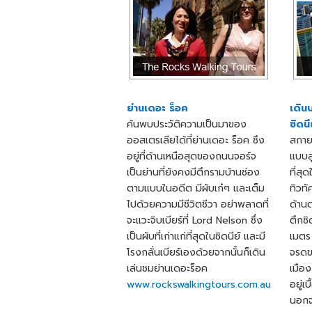
ย่านเดอะ ร็อค
เดิน
ค้นพบประวัติความเป็นมาของ
ซิดนี
ออสเตรเลียได้ที่ย่านเดอะ ร็อค ซึง
สกายว
อยู่ที่ด้านเหนือสุดของถนนจอร์จ
แบบสู
เป็นย่านที่ยังคงมีตึกรามบ้านช่อง
ที่สุ
ตามแบบในอดีต มีผับเก๋ๆ และเต็ม
ทิวทั
ไปด้วยความมีชีวิตชีวา อย่าพลาดที่
ด้าน
จะแวะจิบเบียร์ที่ Lord Nelson ซึ่ง
ตึกซิ
เป็นผับที่เก่าแก่ที่สุดในซิดนีย์ และมี
เมตร 
โรงกลั่นเบียร์เองด้วยจากนั้นก็เดิน
จรดข
เล่นชมย่านเดอะร็อค
เมือง
www.rockswalkingtours.com.au
อยู่เ
นอกจ