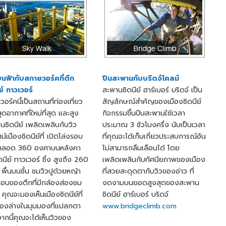
บนฟ้ากับสกายวอร์คที่ตึก
ปีนสะพานกับบริดจ์ไคลม์
ย์ ทาวเวอร์
สะพานซิดนีย์ ฮาร์เบอร์ บริดจ์ เป็น
อร์คนี้เป็นสถานที่ท่องเที่ยว
สัญลักษณ์สำคัญของเมืองซิดนีย์
ดอากาศที่ใหม่ที่สุด และสูง
กิจกรรมขึ้นปีนสะพานใช้เวลา
ดในซิดนีย์ เพลิดเพลินกับวิว
ประมาณ 3 ชัวโมงครึ่ง นับเป็นเวลา
ศน์เมืองซิดนีย์ที่ เปิดโล่งรอบ
ที่คุณจะได้เก็บเกี่ยวประสบการณ์อัน
ตลอด 360 องศาบนหลังคา
ไม่สามารถลืมเลือนได้ โดย
ดนีย์ ทาวเวอร์ ซึ่ง สูงถึง 260
เพลิดเพลินกับทัศนียภาพของเมือง
พื้นบนชั้น ชมวิวปูด้วยหญ้า
ที่สวยสะดุดตากับวิวของอ่าว ที่
อบของตึกที่มีกล้องส่องชม
งดงามบนยอดสูงสุดของสะพาน
 คุณจะมองเห็นเมืองซิดนีย์ที่
ซิดนีย์ ฮาร์เบอร์ บริดจ์
บื้องล่างในมุมมองที่แปลกตา
www.bridgeclimb.com
ากนี้คุณจะได้เห็นวิวของ