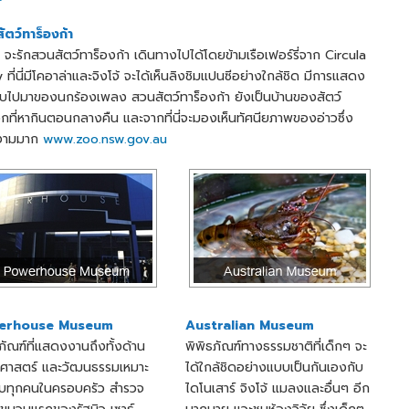
ัตว์ทาร็องก้า
 จะรักสวนสัตว์ทาร็องก้า เดินทางไปได้โดยข้ามเรือเฟอร์รี่จาก Circula
ที่นี่มีโคอาล่าและจิงโจ้ จะได้เห็นลิงชิมแปนซีอย่างใกล้ชิด มีการแสดง
ฉบไปมาของนกร้องเพลง สวนสัตว์ทาร็องก้า ยังเป็นบ้านของสัตว์
กที่หากินตอนกลางคืน และจากที่นี่จะมองเห็นทัศนียภาพของอ่าวซึ่ง
งามมาก
www.zoo.nsw.gov.au
erhouse Museum
Australian Museum
ภัณฑ์ที่แสดงงานถึงทั้งด้าน
พิพิธภัณฑ์ทางธรรมชาติที่เด็กๆ จะ
าศาสตร์ และวัฒนธรรมเหมาะ
ได้ใกล้ชิดอย่างแบบเป็นกันเองกับ
ับทุกคนในครอบครัว สำรวจ
ไดโนเสาร์ จิงโจ้ แมลงและอื่นๆ อีก