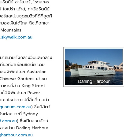
ซิดนีย์ ฮาร์เบอร์, โรงละคร
์ โอเปร่า เฮ้าส์, ท่าเรือซิดนีย์
บอร์และเป็นจุดชมวิวที่ดีที่สุดที
ะมองเห็นได้ไกล ถึงเทือกเขา
 Mountains
skywalk.com.au
หลายมากมายทั้งกลางวันและกลาง
ที่ยวทีมาเยือนซิดนีย์ โดย
ะชมพิพิธภัณฑ์ Australian
Chinese Gardens เข้าชม
าหารที่อ่าว King Street
้นก็มีพิพิธภัณฑ์ Power
ถวไชน่าทาวน์ที่อึกทึก อย่า
quarium.com.au
) ซึ่งมีสัตว์
ยังต้องแวะที่ Sydney
d.com.au
) ซี่งเป็นสวนสัตว์
่ใจกลางย่าน Darling Harbour
gharbour.com.au