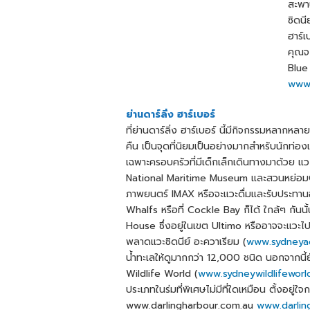
สะพาน
ซิดนีย
ฮาร์เ
คุณจ
Blue
www.
ย่านดาร์ลิ่ง ฮาร์เบอร์
ที่ย่านดาร์ลิ่ง ฮาร์เบอร์ นี้มีกิจกรรมหลาก
คืน เป็นจุดที่นิยมเป็นอย่างมากสำหรับนักท่องเ
เฉพาะครอบครัวที่มีเด็กเล็กเดินทางมาด้วย แว
National Maritime Museum และสวนหย่อม
ภาพยนตร์ IMAX หรือจะแวะดื่มและรับประทานอ
Whalfs หรือที่ Cockle Bay ก็ได้ ใกล้ๆ กันนั
House ซึ่งอยู่ในเขต Ultimo หรืออาจจะแวะไปแ
พลาดแวะซิดนีย์ อะควาเรียม (
www.sydneya
น้ำทะเลให้ดูมากกว่า 12,000 ชนิด นอกจากนี้
Wildlife World (
www.sydneywildlifeworl
ประเภทในร่มที่พิเศษไม่มีที่ใดเหมือน ตั้งอยู
www.darlingharbour.com.au
www.darlin