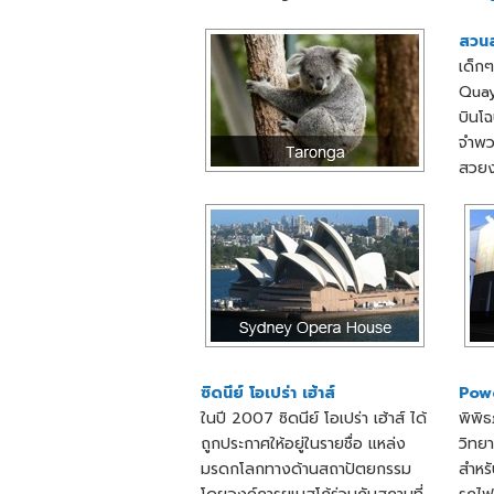
สวนส
เด็กๆ
Quay 
บินโ
จำพว
สวย
ซิดนีย์ โอเปร่า เฮ้าส์
Pow
ในปี 2007 ซิดนีย์ โอเปร่า เฮ้าส์ ได้
พิพิธ
ถูกประกาศให้อยู่ในรายชื่อ แหล่ง
วิทย
มรดกโลกทางด้านสถาปัตยกรรม
สำหร