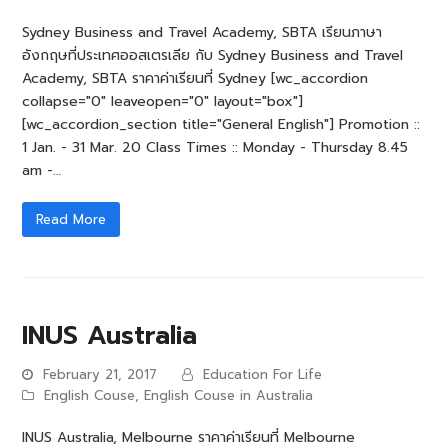
Sydney Business and Travel Academy, SBTA เรียนภาษา
อังกฤษที่ประเทศออสเตรเลีย กับ Sydney Business and Travel
Academy, SBTA ราคาค่าเรียนที่ Sydney [wc_accordion
collapse="0" leaveopen="0" layout="box"]
[wc_accordion_section title="General English"] Promotion ::
1 Jan. - 31 Mar. 20 Class Times :: Monday - Thursday 8.45
am -…
Read More
INUS Australia
February 21, 2017
Education For Life
English Couse
,
English Couse in Australia
INUS Australia, Melbourne ราคาค่าเรียนที่ Melbourne