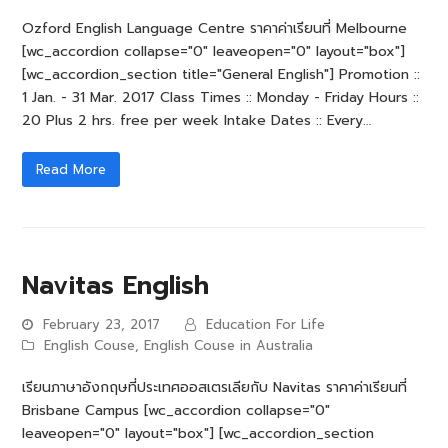
Ozford English Language Centre ราคาค่าเรียนที่ Melbourne
[wc_accordion collapse="0" leaveopen="0" layout="box"]
[wc_accordion_section title="General English"] Promotion ::
1 Jan. - 31 Mar. 2017 Class Times :: Monday - Friday Hours ::
20 Plus 2 hrs. free per week Intake Dates :: Every…
Read More
Navitas English
February 23, 2017
Education For Life
English Couse
,
English Couse in Australia
เรียนภาษาอังกฤษที่ประเทศออสเตรเลียกับ Navitas ราคาค่าเรียนที่
Brisbane Campus [wc_accordion collapse="0"
leaveopen="0" layout="box"] [wc_accordion_section